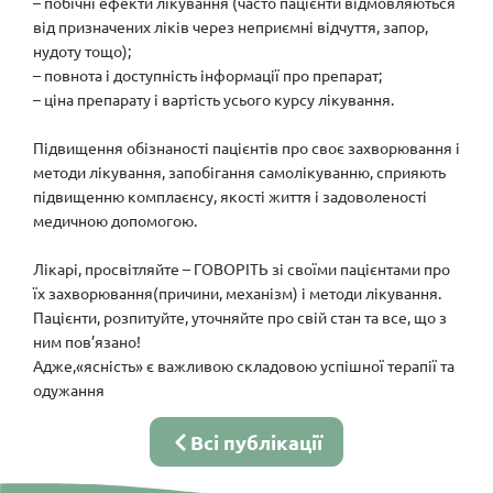
– побічні ефекти лікування (часто пацієнти відмовляються
від призначених ліків через неприємні відчуття, запор,
нудоту тощо);
– повнота і доступність інформації про препарат;
– ціна препарату і вартість усього курсу лікування.
⠀
Підвищення обізнаності пацієнтів про своє захворювання і
методи лікування, запобігання самолікуванню, сприяють
підвищенню комплаєнсу, якості життя і задоволеності
медичною допомогою.
⠀
Лікарі, просвітляйте – ГОВОРІТЬ зі своїми пацієнтами про
їх захворювання(причини, механізм) і методи лікування.
Пацієнти, розпитуйте, уточняйте про свій стан та все, що з
ним пов’язано!
Адже,«ясність» є важливою складовою успішної терапії та
одужання
Всі публікації