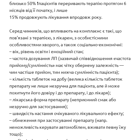
близько 50% ❗️пацієнтів пе­реривають терапію протягом 6
місяців від її початку, і лише
15% продовжують лікування впродовж року.
⠀
Серед чинників, що впливають на комплаєнс є такі, що
пов’язані з терапією, з лікарем, з особистісними
особливостями хворого, а також соціально-економічні:
– вік, рівень освіти і емоційний стан;
– частота дозування ЛП (зазвичай співвідношення «частота
прийому/сумлінність» має чітку обернену залежність —
чим частіше прийом, тим нижча сумлінність пацієнта);
– кількість таблеток на добу (велика кількість таблеток
препарату не лише незручна для пацієнта, але й може
похитнути його довіру і до препарату, і до лікаря);
– лікарська форма препарату (неприємний смак або
незручно для застосування);
– швидкість настання очікуваного лікувального ефекту;
– обмеження при застосуванні препарату (напр.
неможливість керувати автомобілем, вживати певну їжу
тощо);