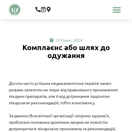
Про медичний центр
Що ми лікуємо
19 Січня, 2024
Комплаєнс або шлях до
одужання
Досить часто успішна медикаментозна терапія захво­
рювань залежить не лише від правильного призначення
лікарем препаратів, але й від дотримання пацієнтом
лікарських рекомендацій, тобто комплаєнсу.
⠀
За даними Всесвітньої організації охорони здоров’я,
приблизно поло­вина хронічних хворих не повністю
дотримуються лікарсь­ких призначень та рекомендацій,