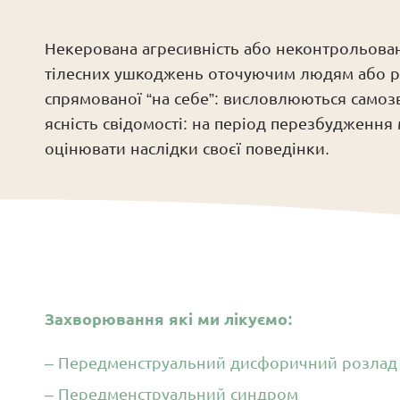
Некерована агресивність або неконтрольована
тілесних ушкоджень оточуючим людям або руй
спрямованої “на себе”: висловлюються само
ясність свідомості: на період перезбудження
оцінювати наслідки своєї поведінки.
Захворювання які ми лікуємо:
– Передменструальний дисфоричний розлад
– Передменструальний синдром