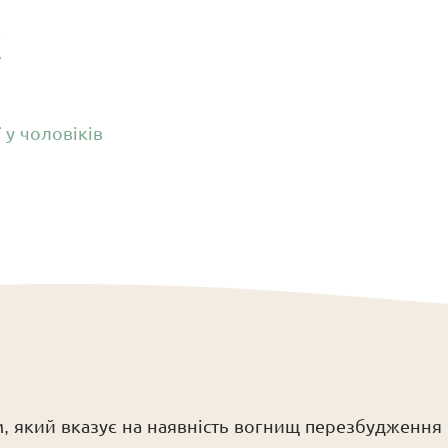
к
ї
 у чоловіків
, який вказує на наявність вогнищ перезбудження 