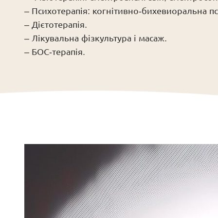
– Психотерапія: когнітивно-бихевиоральна пси
– Дієтотерапія.
– Лікувальна фізкультура і масаж.
– БОС-терапія.