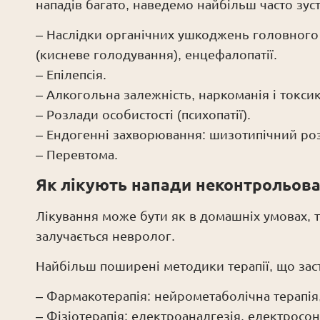
нападів багато, наведемо найбільш часто зус
– Наслідки органічних ушкоджень головного м
(кисневе голодування), енцефалопатії.
– Епілепсія.
– Алкогольна залежність, наркоманія і токси
– Розлади особистості (психопатії).
– Ендогенні захворювання: шизотипічний ро
– Перевтома.
Як лікують напади неконтрольован
Лікування може бути як в домашніх умовах, та
залучається невролог.
Найбільш поширені методики терапії, що зас
– Фармакотерапія: нейрометаболічна терапія
– Фізіотерапія: електроаналгезія, електросон