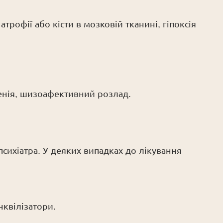
рофії або кісти в мозковій тканині, гіпоксія
енія, шизоафективний розлад.
психіатра. У деяких випадках до лікування
нквілізатори.