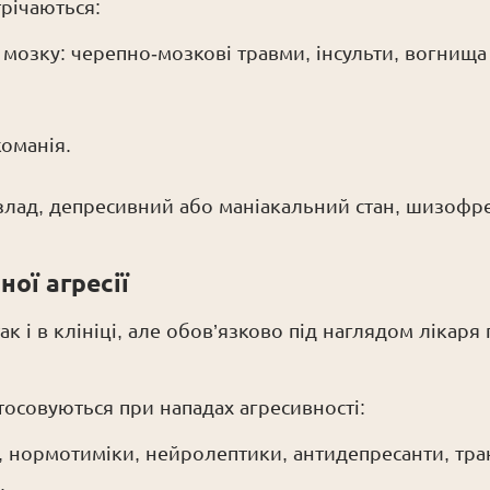
трічаються:
озку: черепно-мозкові травми, інсульти, вогнища ат
команія.
злад, депресивний або маніакальний стан, шизофр
ої агресії
к і в клініці, але обов’язково під наглядом лікаря 
тосовуються при нападах агресивності:
, нормотиміки, нейролептики, антидепресанти, тра
.