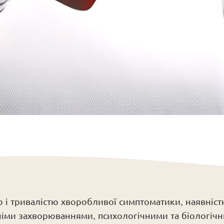
ю і тривалістю хворобливої симптоматики, наявніст
утніми захворюваннями, психологічними та біологіч