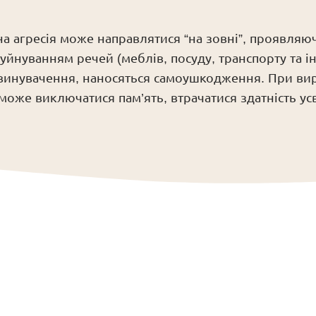
 агресія може направлятися “на зовні”, проявляюч
нуванням речей (меблів, посуду, транспорту та ін
звинувачення, наносяться самоушкодження. При вир
 може виключатися пам’ять, втрачатися здатність ус