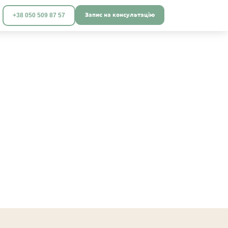
Запис на консультацію
+38 050 509 87 57
 і літніх
ня
но.