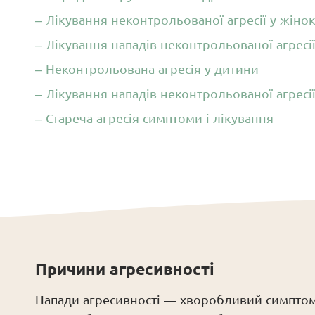
– Лікування неконтрольованої агресії у жіно
– Лікування нападів неконтрольованої агресі
– Неконтрольована агресія у дитини
– Лікування нападів неконтрольованої агресії
– Стареча агресія симптоми і лікування
Причини агресивності
Напади агресивності — хворобливий симптом