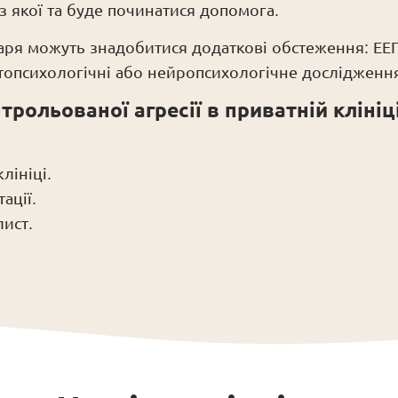
, з якої та буде починатися допомога.
каря можуть знадобитися додаткові обстеження: ЕЕ
топсихологічні або нейропсихологічне дослідженн
трольованої агресії в приватній клін
лініці.
ації.
лист.