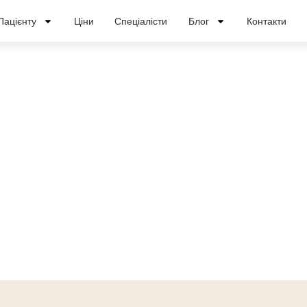
Пацієнту
Ціни
Спеціалісти
Блог
Контакти
Лікування нападів
неконтрольованої агресії
мо впоратися з агресивністю у підлітків, дорослих
юдей. Підбираючи індивідуальну програму лікуван
падів.Виїжджаємо додому для консультації. Анонім