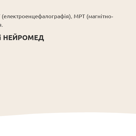
Г (електроенцефалографія), МРТ (магнітно-
я.
іці НЕЙРОМЕД