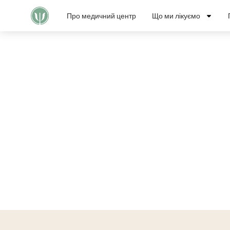
Про медичний центр
Що ми лікуємо
Допоможе
л
на