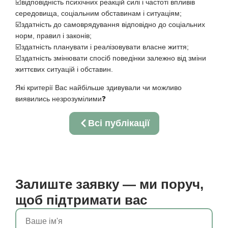
☑️відповідність психічних реакцій силі і частоті впливів
середовища, соціальним обставинам і ситуаціям;
☑️здатність до самоврядування відповідно до соціальних
норм, правил і законів;
☑️здатність планувати і реалізовувати власне життя;
☑️здатність змінювати спосіб поведінки залежно від зміни
життєвих ситуацій і обставин.
Які критерії Вас найбільше здивували чи можливо
виявились незрозумілими❓
Всі публікації
Залиште заявку — ми поруч,
щоб підтримати вас