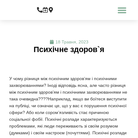
Про медичний центр
Що ми лікуємо
18 Травня, 2023
Психічне здоров`я
У чому різниця між психічним здоров’ям і психічними
захворюваннями? Іноді відповідь ясна, але часто різниця
між психічним здоров’ям і психічними захворюваннями не
така очевидна????Наприклад, якщо ви боїтеся виступити
на публіці, чи означає це, що у вас є порушення психічної
сфери? Або коли сором’язливість стає причиною
соціальної фобії. Психічні розлади характеризуються
проблемами, які люди переживають зі своїм розумом
(думками) і своїм настроєм (почуттями). Психічні розлади