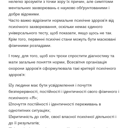
нелегко зрозуміти з точки зору їх причин, але симптоми
ментальних захворювань є науково обґрунтованими і
добре відомими.
Часто важко відрізнити нормальне психічне здоров’я від
психічного захворювання, оскільки немає єдиного
універсального тесту, щоб показати, якщо щось не так.
Крім того, первинні психічні стани можуть бути масковані
фізичними розладами.
І тому, для того, щоб хоч трохи спростити діагностику та
мати загальне поняття норми, Всесвітня організація
охорони здоров’я сформулювала такі критерії психічного
здоров’я:
☑️у людини має бути усвідомлення і почуття
безперервності, постійності і ідентичності свого фізичного і
психічного «Я»;
☑️почуття постійності і ідентичності переживань в
однотипних ситуаціях;
☑️критичність до себе, своєї власної психічної діяльності і
до її результатів;