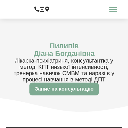
Про медичний центр
Що ми лікуємо
Пилипів
Діана Богданівна
Лікарка-психіатриня, консультантка у
методі КПТ низької інтенсивності,
тренерка навичок СМВМ та наразі є у
процесі навчання в методі ДПТ
Запис на консультацію