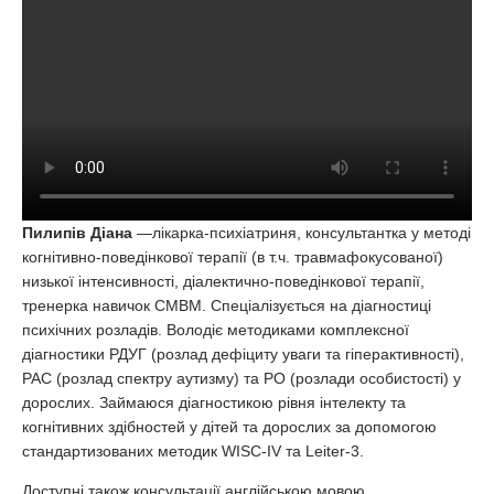
Пилипів Діана
—лікарка-психіатриня, консультантка у методі
когнітивно-поведінкової терапії (в т.ч. травмафокусованої)
низької інтенсивності, діалектично-поведінкової терапії,
тренерка навичок СМВМ. Спеціалізується на діагностиці
психічних розладів. Володіє методиками комплексної
діагностики РДУГ (розлад дефіциту уваги та гіперактивності),
РАС (розлад спектру аутизму) та РО (розлади особистості) у
дорослих. Займаюся діагностикою рівня інтелекту та
когнітивних здібностей у дітей та дорослих за допомогою
стандартизованих методик WISC-IV та Leiter-3.
Доступні також консультації англійською мовою.